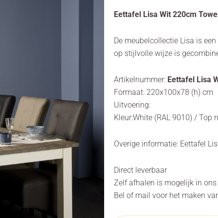
prijs
prijs
was:
is:
Eettafel Lisa Wit 220cm Towe
€635,00.
€550,00.
De meubelcollectie Lisa is e
op stijlvolle wijze is gecombin
Artikelnummer:
Eettafel Lisa 
Formaat: 220x100x78 (h) cm
Uitvoering:
Kleur:White (RAL 9010) / Top r
Overige informatie: Eettafel L
Direct leverbaar
Zelf afhalen is mogelijk in on
Bel of mail voor het maken va