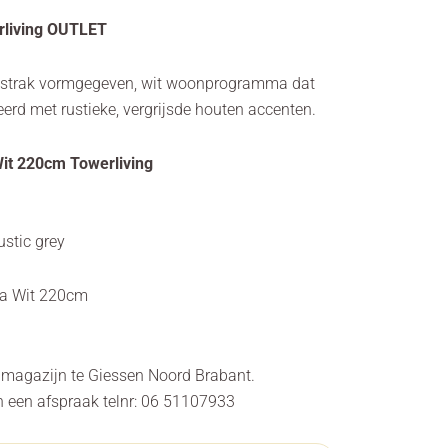
rliving OUTLET
en strak vormgegeven, wit woonprogramma dat
eerd met rustieke, vergrijsde houten accenten.
Wit 220cm Towerliving
ustic grey
isa Wit 220cm
s magazijn te Giessen Noord Brabant.
n een afspraak telnr: 06 51107933