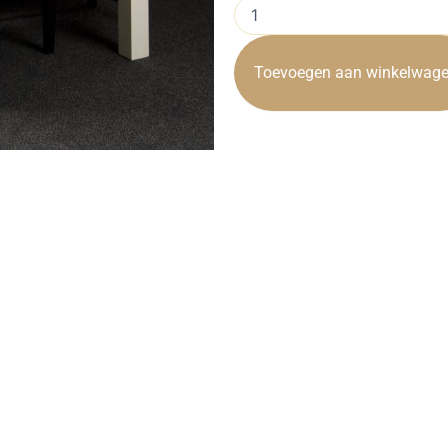
Eettafel
Lisa
Wit
220cm
Toevoegen aan winkelwag
Towerliving
OUTLET
aantal