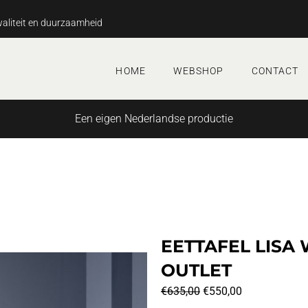
aliteit en duurzaamheid
HOME
WEBSHOP
CONTACT
Een eigen Nederlandse productie
EETTAFEL LISA
OUTLET
Oorspronkelijke
Huidige
€
635,00
€
550,00