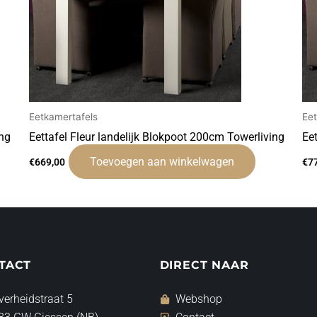
Eetkamertafels
Ee
ing
Eettafel Fleur landelijk Blokpoot 200cm Towerliving
Ee
Toevoegen aan winkelwagen
€
669,00
€
7
TACT
DIRECT NAAR
verheidstraat 5
Webshop