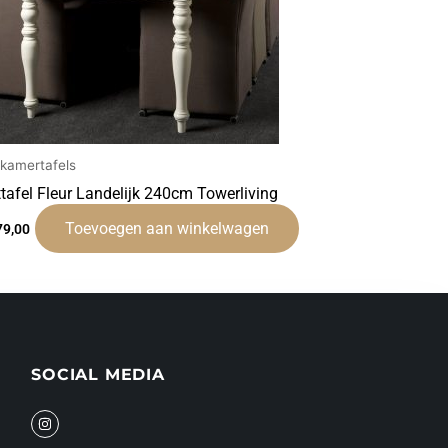
tkamertafels
ttafel Fleur Landelijk 240cm Towerliving
Toevoegen aan winkelwagen
79,00
SOCIAL MEDIA
I
n
s