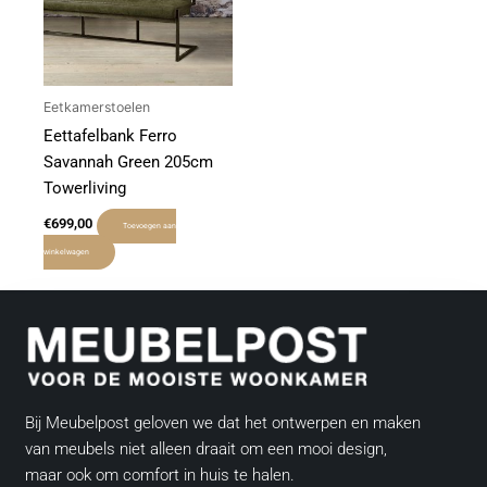
Eetkamerstoelen
Eettafelbank Ferro
Savannah Green 205cm
Towerliving
€
699,00
Toevoegen aan
winkelwagen
Bij Meubelpost geloven we dat het ontwerpen en maken
van meubels niet alleen draait om een mooi design,
maar ook om comfort in huis te halen.