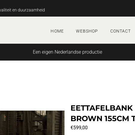
aliteit en duurzaamheid
HOME
WEBSHOP
CONTACT
Een eigen Nederlandse productie
EETTAFELBANK
BROWN 155CM 
€
599,00