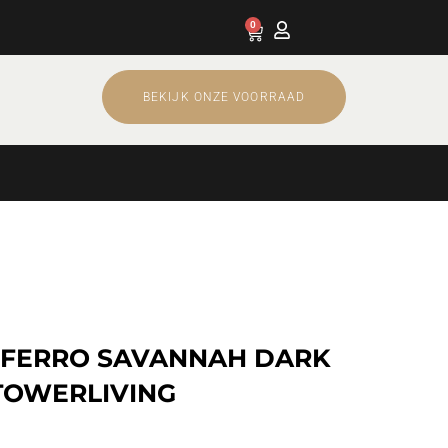
0
Cart
BEKIJK ONZE VOORRAAD
 FERRO SAVANNAH DARK
TOWERLIVING