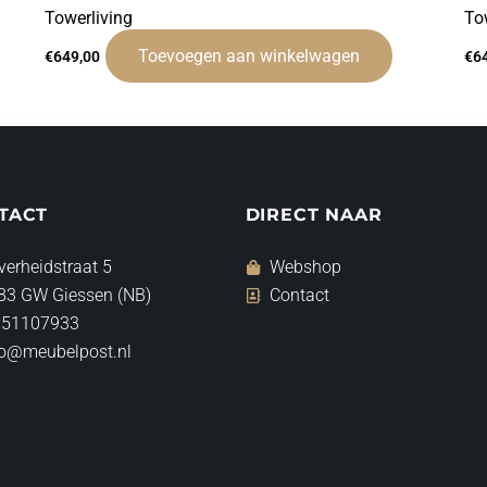
Towerliving
To
Toevoegen aan winkelwagen
€
649,00
€
6
TACT
DIRECT NAAR
verheidstraat 5
Webshop
83 GW Giessen (NB)
Contact
 51107933
fo@meubelpost.nl