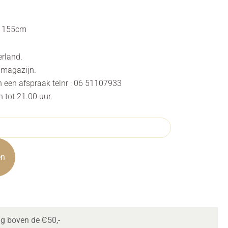
n 155cm
erland.
s magazijn.
n een afspraak telnr : 06 51107933
tot 21.00 uur.
en
ng boven de Є50,-