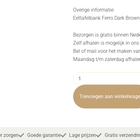
Overige informatie:
Eettafelbank Ferro Dark Brow
Bezorgen is gratis binnen Ned
Zelf afhalen is mogelijk in on
Bel of mail voor het maken va
Maandag t/m zaterdag afhalen 
Eettafelbank
Ferro
Savannah
Dark
Toevoegen aan winkelwag
Brown
155cm
Towerliving
aantal
r zorgen
Goede garantie
Lage prijzen
Gratis verzendi