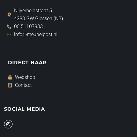
Nijverheidstraat 5
4283 GW Giessen (NB)
06 51107933
info@meubelpost.nl
DIRECT NAAR
Webshop
Contact
SOCIAL MEDIA
I
n
s
t