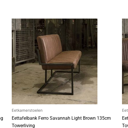
Eetkamerstoelen
Ee
ng
Eettafelbank Ferro Savannah Light Brown 135cm
Ee
Towerliving
To