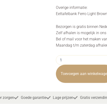
Overige informatie:
Eettafelbank Ferro Light Bro
Bezorgen is gratis binnen Ned
Zelf afhalen is mogelijk in on
Bel of mail voor het maken va
Maandag t/m zaterdag afhalen 
Eettafelbank
Ferro
Savannah
Light
Toevoegen aan winkelwag
Brown
155cm
Towerliving
aantal
r zorgen
Goede garantie
Lage prijzen
Gratis verzendi