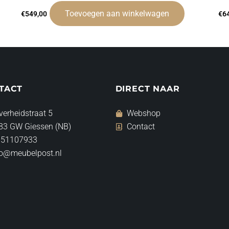
Toevoegen aan winkelwagen
€
549,00
€
6
TACT
DIRECT NAAR
verheidstraat 5
Webshop
83 GW Giessen (NB)
Contact
 51107933
fo@meubelpost.nl