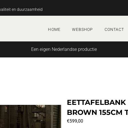
aliteit en duurzaamheid
HOME
WEBSHOP
CONTACT
Een eigen Nederlandse productie
EETTAFELBANK
BROWN 155CM 
€
599,00