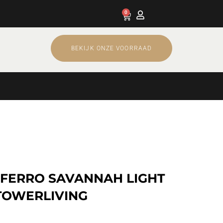
0
Cart
BEKIJK ONZE VOORRAAD
 FERRO SAVANNAH LIGHT
TOWERLIVING