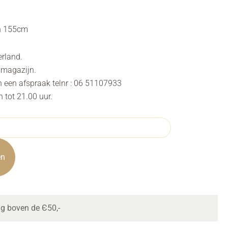
wn 155cm
erland.
s magazijn.
n een afspraak telnr : 06 51107933
tot 21.00 uur.
en
ng boven de Є50,-