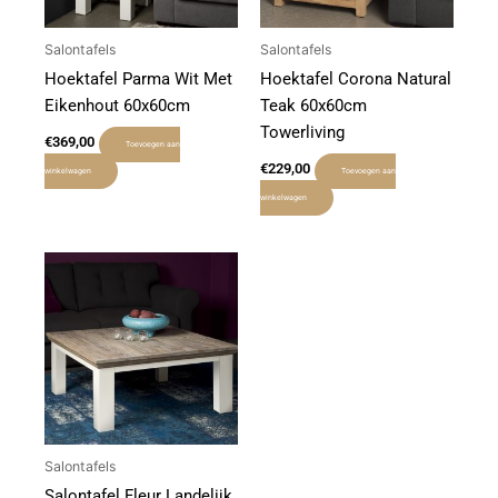
Salontafels
Salontafels
Hoektafel Parma Wit Met
Hoektafel Corona Natural
Eikenhout 60x60cm
Teak 60x60cm
Towerliving
€
369,00
Toevoegen aan
€
229,00
winkelwagen
Toevoegen aan
winkelwagen
Salontafels
Salontafel Fleur Landelijk