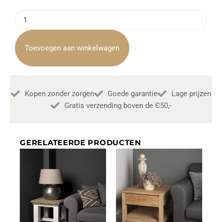
Hoektafel
Fleur
Landelijk
60x60cm
Toevoegen aan winkelwagen
Towerliving
aantal
Kopen zonder zorgen
Goede garantie
Lage prijzen
Gratis verzending boven de Є50,-
GERELATEERDE PRODUCTEN