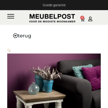
Ga
Goede garantie
naar
de
0
Cart
inhoud
terug
🔍