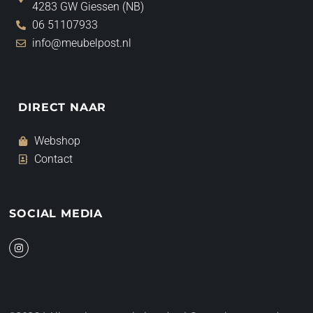
4283 GW Giessen (NB)
06 51107933
info@meubelpost.nl
DIRECT NAAR
Webshop
Contact
SOCIAL MEDIA
I
n
s
t
a
g
r
a