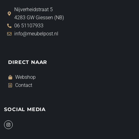
Nijverheidstraat 5
4283 GW Giessen (NB)
06 51107933
info@meubelpost.nl
DIRECT NAAR
Webshop
Contact
SOCIAL MEDIA
I
n
s
t