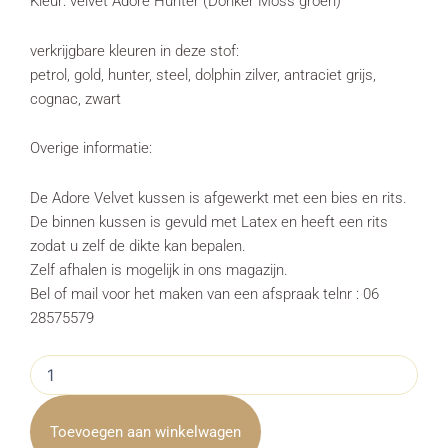
Kleur: velvet Adore Hunter (Donker Moss groen)
verkrijgbare kleuren in deze stof:
petrol, gold, hunter, steel, dolphin zilver, antraciet grijs,
cognac, zwart
Overige informatie:
De Adore Velvet kussen is afgewerkt met een bies en rits.
De binnen kussen is gevuld met Latex en heeft een rits
zodat u zelf de dikte kan bepalen.
Zelf afhalen is mogelijk in ons magazijn.
Bel of mail voor het maken van een afspraak telnr : 06
28575579
Kussen
Velvet
Adore
Hunter
Toevoegen aan winkelwagen
50x50cm