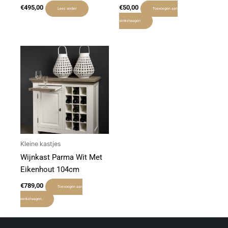
€
495,00
€
50,00
Lees verder
Toevoegen aan
winkelwagen
Kleine kastjes
Wijnkast Parma Wit Met
Eikenhout 104cm
€
789,00
Toevoegen aan
winkelwagen