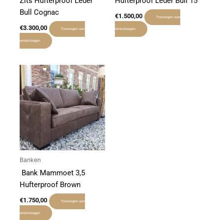
Zits Hufterproof Leder
Hufterproof Leder Bull 15
Bull Cognac
€
1.500,00
Toevoegen aan
€
3.300,00
Toevoegen aan
winkelwagen
winkelwagen
Banken
Bank Mammoet 3,5
Hufterproof Brown
€
1.750,00
Toevoegen aan
winkelwagen