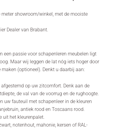
e meter showroom/winkel, met de mooiste
lier Dealer van Brabant.
en een passie voor schapenleren meubelen ligt
oog. Maar wij leggen de lat nóg iets hoger door
 maken (optioneel). Denkt u daarbij aan:
is afgestemd op uw zitcomfort. Denk aan de
itdiepte, de val van de voorrug en de rughoogte.
den uw fauteuil met schapenleer in de kleuren
anjebruin, antiek rood en Toscaans rood.
e uit het kleurenpalet.
t zwart, notenhout, mahonie, kersen of RAL-