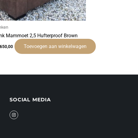
nken
nk Mammoet 2,5 Hufterproof Brown
Toevoegen aan winkelwagen
.650,00
SOCIAL MEDIA
I
n
s
t
a
g