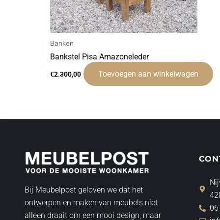
Banken
Bankstel Pisa Amazoneleder
Toevoegen aan winkelwagen
€
2.300,00
CON
Nij
Bij Meubelpost geloven we dat het
42
ontwerpen en maken van meubels niet
06
alleen draait om een mooi design, maar