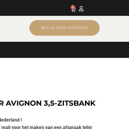
0
Cart
BEKIJK ONZE VOORRAAD
R AVIGNON 3,5-ZITSBANK
Nederland !
of mail voor het maken van een afspraak telnr