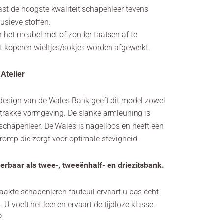
aast de hoogste kwaliteit schapenleer tevens
lusieve stoffen.
n het meubel met of zonder taatsen af te
 koperen wieltjes/sokjes worden afgewerkt.
Atelier
 design van de Wales Bank geeft dit model zowel
 strakke vormgeving. De slanke armleuning is
chapenleer. De Wales is nagelloos en heeft een
mp die zorgt voor optimale stevigheid.
erbaar als twee-, tweeënhalf- en driezitsbank.
kte schapenleren fauteuil ervaart u pas écht
. U voelt het leer en ervaart de tijdloze klasse.
?