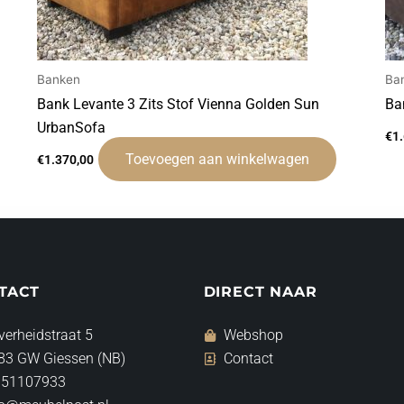
Banken
Ba
Bank Levante 3 Zits Stof Vienna Golden Sun
Ba
UrbanSofa
€
1
Toevoegen aan winkelwagen
€
1.370,00
TACT
DIRECT NAAR
verheidstraat 5
Webshop
83 GW Giessen (NB)
Contact
 51107933