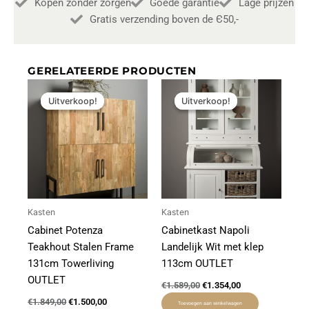
Kopen zonder zorgen
Goede garantie
Lage prijzen
Gratis verzending boven de Є50,-
GERELATEERDE PRODUCTEN
Oorspronkelijke
Huidige
Oorspronkelijke
Huidige
prijs
prijs
prijs
prijs
Uitverkoop!
Uitverkoop!
Uitverkoop!
Uitverkoop!
was:
is:
was:
is:
€1.849,00.
€1.500,00.
€1.589,00.
€1.354,00.
Kasten
Kasten
Cabinet Potenza
Cabinetkast Napoli
Teakhout Stalen Frame
Landelijk Wit met klep
131cm Towerliving
113cm OUTLET
OUTLET
€
1.589,00
€
1.354,00
€
1.849,00
€
1.500,00
Toevoegen aan winkelwagen