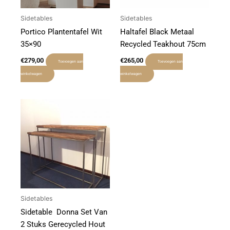
Sidetables
Sidetables
Portico Plantentafel Wit
Haltafel Black Metaal
35×90
Recycled Teakhout 75cm
€
279,00
€
265,00
Toevoegen aan
Toevoegen aan
winkelwagen
winkelwagen
Sidetables
Sidetable Donna Set Van
2 Stuks Gerecycled Hout