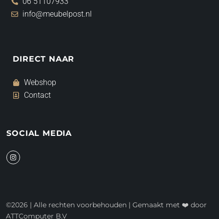
06 51107933
info@meubelpost.nl
DIRECT NAAR
Webshop
Contact
SOCIAL MEDIA
I
n
s
t
a
g
r
a
©2026 | Alle rechten voorbehouden | Gemaakt met ❤️ door
m
ATTComputer B.V