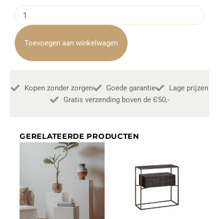
Plantentafel
Breton
Beton
Met
Toevoegen aan winkelwagen
Staal
75cm
Hoog
aantal
Kopen zonder zorgen
Goede garantie
Lage prijzen
Gratis verzending boven de Є50,-
GERELATEERDE PRODUCTEN