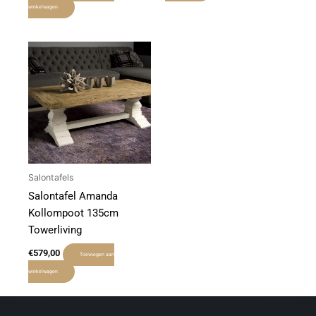
winkelwagen
Salontafels
Salontafel Amanda
Kollompoot 135cm
Towerliving
€
579,00
Toevoegen aan
winkelwagen