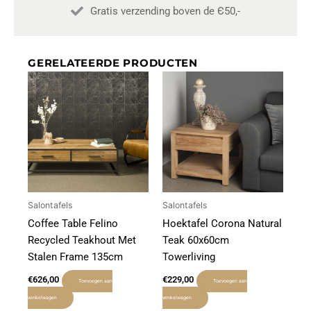
Gratis verzending boven de Є50,-
GERELATEERDE PRODUCTEN
Salontafels
Salontafels
Coffee Table Felino
Hoektafel Corona Natural
Recycled Teakhout Met
Teak 60x60cm
Stalen Frame 135cm
Towerliving
€
626,00
€
229,00
Toevoegen aan
Toevoegen aan
winkelwagen
winkelwagen