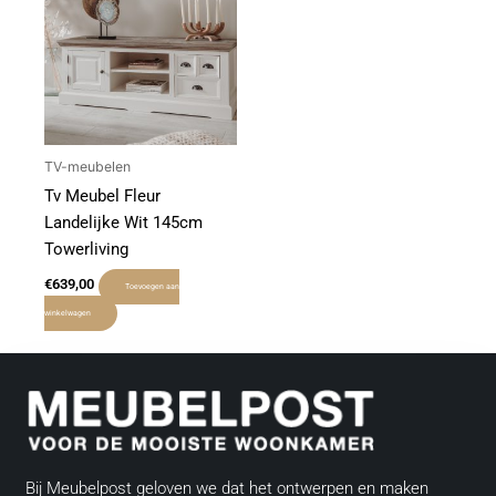
TV-meubelen
Tv Meubel Fleur
Landelijke Wit 145cm
Towerliving
€
639,00
Toevoegen aan
winkelwagen
Bij Meubelpost geloven we dat het ontwerpen en maken