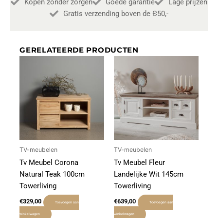
Kopen zonder zorgen
Goede garantie
Lage prijzen
Gratis verzending boven de Є50,-
GERELATEERDE PRODUCTEN
TV-meubelen
TV-meubelen
Tv Meubel Corona
Tv Meubel Fleur
Natural Teak 100cm
Landelijke Wit 145cm
Towerliving
Towerliving
€
329,00
€
639,00
Toevoegen aan
Toevoegen aan
winkelwagen
winkelwagen