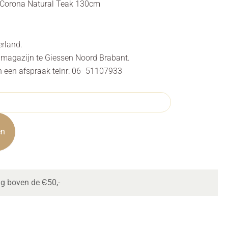
l Corona Natural Teak 130cm
erland.
s magazijn te Giessen Noord Brabant.
n een afspraak telnr: 06- 51107933
en
ng boven de Є50,-