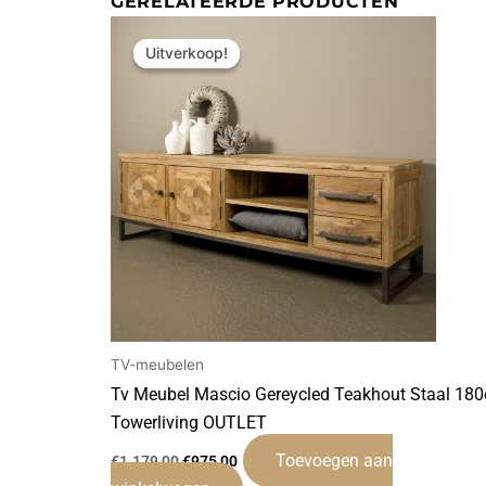
GERELATEERDE PRODUCTEN
Oorspronkelijke
Huidige
prijs
prijs
Uitverkoop!
Uitverkoop!
was:
is:
€1.179,00.
€975,00.
TV-meubelen
Tv Meubel Mascio Gereycled Teakhout Staal 18
Towerliving OUTLET
Toevoegen aan
€
1.179,00
€
975,00