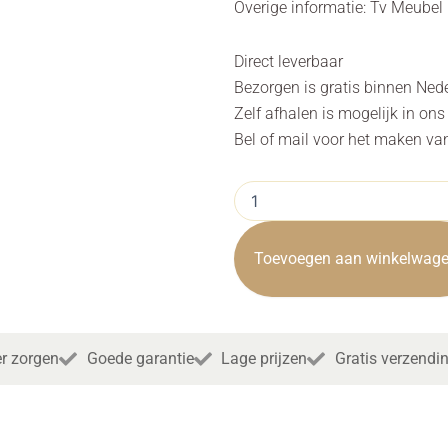
Overige informatie: Tv Meube
Direct leverbaar
Bezorgen is gratis binnen Ned
Zelf afhalen is mogelijk in on
Bel of mail voor het maken va
Tv
Meubel
Corona
Natural
Toevoegen aan winkelwag
Teak
130cm
Towerliving
aantal
r zorgen
Goede garantie
Lage prijzen
Gratis verzendi