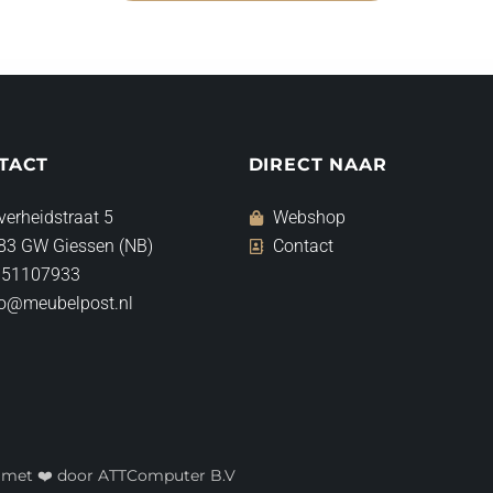
TACT
DIRECT NAAR
verheidstraat 5
Webshop
83 GW Giessen (NB)
Contact
 51107933
fo@meubelpost.nl
t met ❤️ door ATTComputer B.V