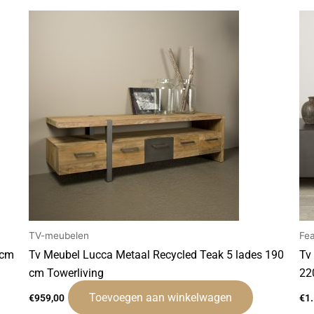
TV-meubelen
Fe
0cm
Tv Meubel Lucca Metaal Recycled Teak 5 lades 190
Tv
cm Towerliving
22
Toevoegen aan winkelwagen
€
959,00
€
1