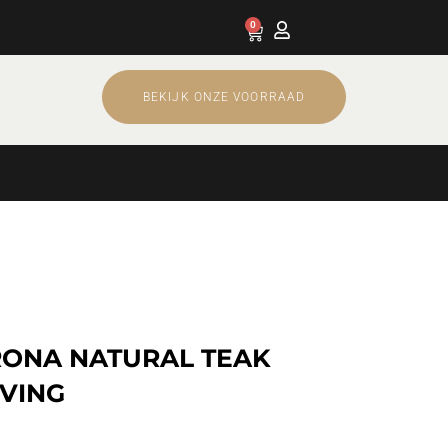
0
Cart
BEKIJK ONZE VOORRAAD
RONA NATURAL TEAK
VING