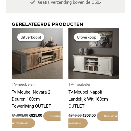
Gratis verzending boven de Є50,-
GERELATEERDE PRODUCTEN
Oorspronkelijke
Huidige
Oorspronkelijke
Huidige
prijs
prijs
prijs
prijs
Uitverkoop!
Uitverkoop!
Uitverkoop!
Uitverkoop!
was:
is:
was:
is:
€1.098,00.
€825,00.
€845,00.
€803,00.
TV-meubelen
TV-meubelen
Tv Meubel Novara 2
Tv Meubel Napoli
Deuren 180cm
Landelijk Wit 168cm
Towerliving OUTLET
OUTLET
€
1.098,00
€
825,00
€
845,00
€
803,00
Toevoegen
Toevoegen aan
aan winkelwagen
winkelwagen