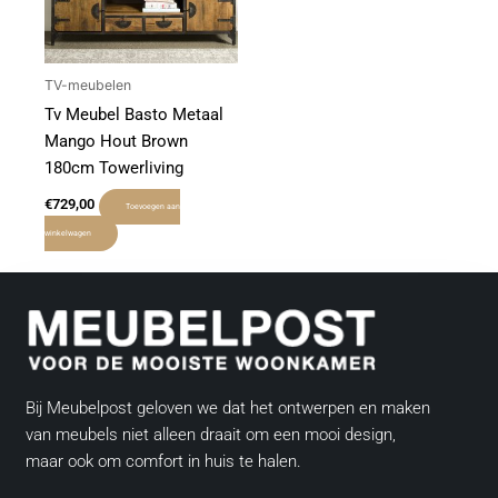
TV-meubelen
Tv Meubel Basto Metaal
Mango Hout Brown
180cm Towerliving
€
729,00
Toevoegen aan
winkelwagen
Bij Meubelpost geloven we dat het ontwerpen en maken
van meubels niet alleen draait om een mooi design,
maar ook om comfort in huis te halen.