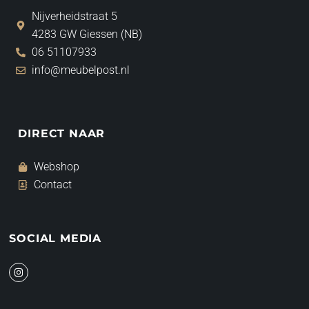
Nijverheidstraat 5
4283 GW Giessen (NB)
06 51107933
info@meubelpost.nl
DIRECT NAAR
Webshop
Contact
SOCIAL MEDIA
I
n
s
t
a