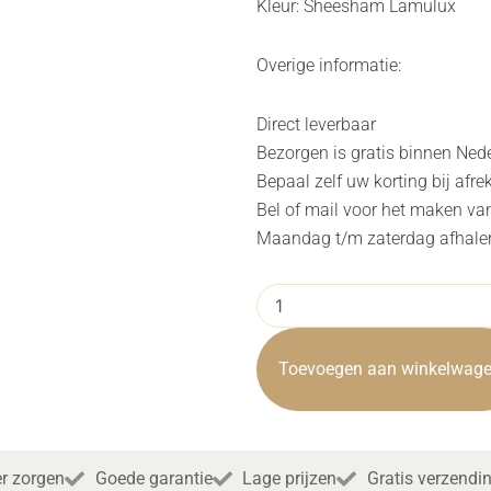
Kleur: Sheesham Lamulux
Overige informatie:
Direct leverbaar
Bezorgen is gratis binnen Ned
Bepaal zelf uw korting bij afre
Bel of mail voor het maken va
Maandag t/m zaterdag afhalen 
Wandkast
Gianlucca
Hout
Sheesham
Toevoegen aan winkelwag
Hufterproof
118cm
aantal
r zorgen
Goede garantie
Lage prijzen
Gratis verzendi