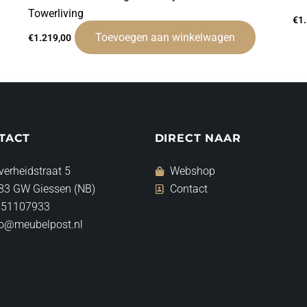
Towerliving
€
1
Toevoegen aan winkelwagen
€
1.219,00
TACT
DIRECT NAAR
verheidstraat 5
Webshop
83 GW Giessen (NB)
Contact
 51107933
fo@meubelpost.nl