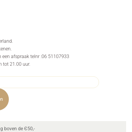
erland.
kenen.
n een afspraak telnr :06 51107933
tot 21.00 uur.
en
ng boven de Є50,-