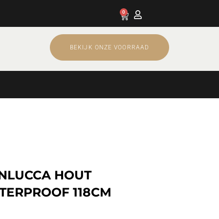
0
Cart
BEKIJK ONZE VOORRAAD
NLUCCA HOUT
TERPROOF 118CM