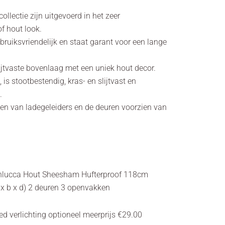
ollectie zijn uitgevoerd in het zeer
of hout look.
ebruiksvriendelijk en staat garant voor een lange
lijtvaste bovenlaag met een uniek hout decor.
 is stootbestendig, kras- en slijtvast en
.
ien van ladegeleiders en de deuren voorzien van
nlucca Hout Sheesham Hufterproof 118cm
x b x d) 2 deuren 3 openvakken
ed verlichting optioneel meerprijs €29.00