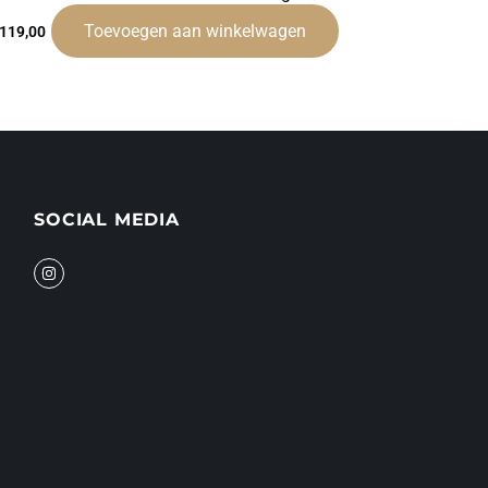
Toevoegen aan winkelwagen
.119,00
SOCIAL MEDIA
I
n
s
t
a
g
r
a
m