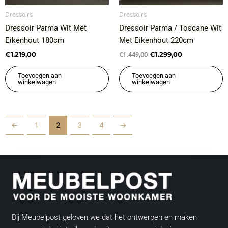
Dressoirs
Dressoirs
Dressoir Parma Wit Met
Dressoir Parma / Toscane Wit
Eikenhout 180cm
Met Eikenhout 220cm
€
1.219,00
€
1.299,00
€
1.449,00
Toevoegen aan
Toevoegen aan
winkelwagen
winkelwagen
←
1
2
3
4
→
Bij Meubelpost geloven we dat het ontwerpen en maken