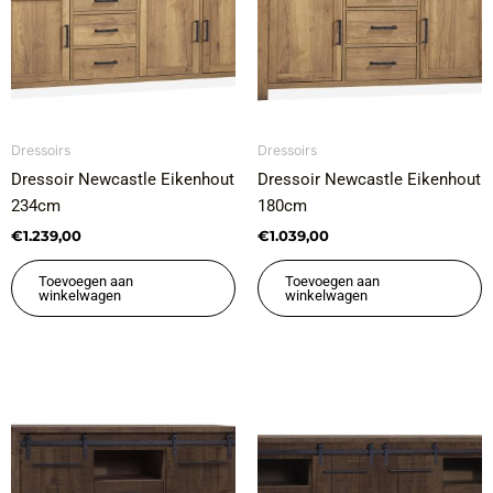
Dressoirs
Dressoirs
Dressoir Newcastle Eikenhout
Dressoir Newcastle Eikenhout
234cm
180cm
€
1.239,00
€
1.039,00
Toevoegen aan
Toevoegen aan
winkelwagen
winkelwagen