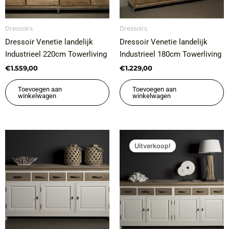
Dressoirs
Dressoirs
Dressoir Venetie landelijk
Dressoir Venetie landelijk
Industrieel 220cm Towerliving
Industrieel 180cm Towerliving
€
1.559,00
€
1.229,00
Toevoegen aan
Toevoegen aan
winkelwagen
winkelwagen
Oorspronkelijke
Huidige
prijs
prijs
Uitverkoop!
was:
is:
€1.449,00.
€1.299,00.