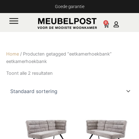
Ga
Goede garantie
naar
de
0
Cart
inhoud
Home
/ Producten getagged “eetkamerhoekbank”
eetkamerhoekbank
Toont alle 2 resultaten