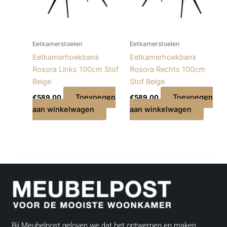
Eetkamerstoelen
Eetkamerstoelen
Eetkamerhoekbank
Eetkamerhoekbank
Rosora Links 100cm Stof
Rosora Rechts 100cm
Beige
Stof Beige
Toevoegen
Toevoegen
€
589,00
€
589,00
aan winkelwagen
aan winkelwagen
Bij Meubelpost geloven we dat het ontwerpen en maken