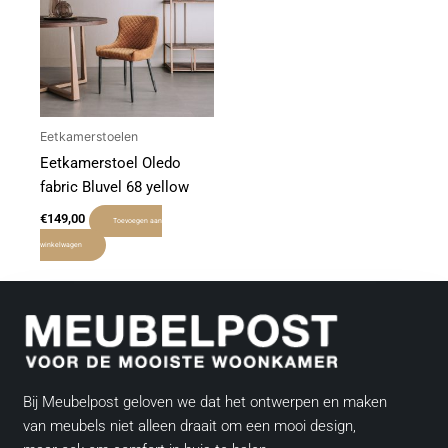
Eetkamerstoelen
Eetkamerstoel Oledo
fabric Bluvel 68 yellow
€
149,00
Toevoegen aan
winkelwagen
Bij Meubelpost geloven we dat het ontwerpen en maken
van meubels niet alleen draait om een mooi design,