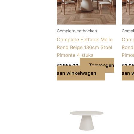
Complete eethoeken
Compl
Complete Eethoek Mello
Comp
Rond Beige 130cm Stoel
Rond
Pimonte 4 stuks
Pimon
Toevoegen
€
1.955,00
€
2.0
aan winkelwagen
aan 