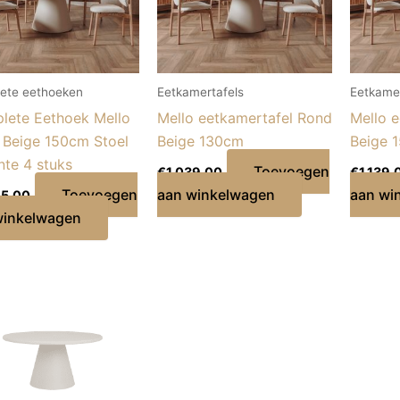
ete eethoeken
Eetkamertafels
Eetkamer
lete Eethoek Mello
Mello eetkamertafel Rond
Mello 
 Beige 150cm Stoel
Beige 130cm
Beige 
te 4 stuks
Toevoegen
€
1.039,00
€
1.139,
Toevoegen
aan winkelwagen
aan wi
55,00
winkelwagen