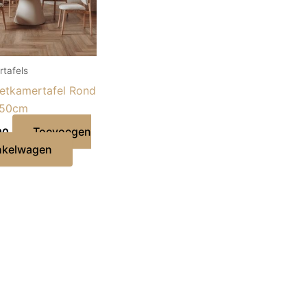
tafels
eetkamertafel Rond
150cm
Toevoegen
00
nkelwagen