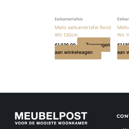
Eetkamertafels
Eetka
Mello eetkamertafel Rond
Mello
Wit 130cm
Wit 
Toevoegen
€
1.039,00
€
1.13
aan winkelwagen
aan 
CON