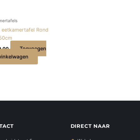
mertafels
 eetkamertafel Rond
150cm
Toevoegen
9,00
winkelwagen
TACT
DIRECT NAAR