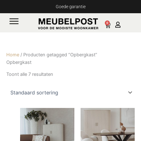
Ga
Goede garantie
naar
de
0
Cart
inhoud
Home
/ Producten getagged “Opbergkast”
Opbergkast
Toont alle 7 resultaten