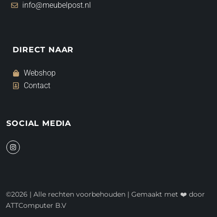
info@meubelpost.nl
DIRECT NAAR
Webshop
Contact
SOCIAL MEDIA
I
n
s
t
a
g
r
a
©2026 | Alle rechten voorbehouden | Gemaakt met ❤️ door
m
ATTComputer B.V