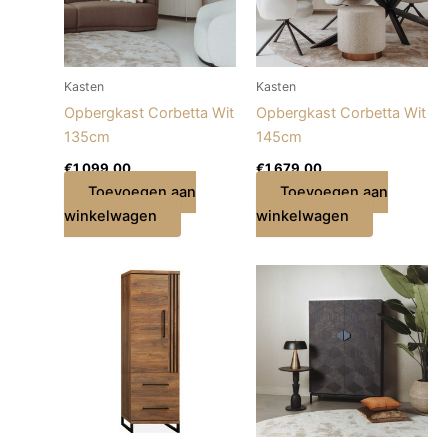
Kasten
Kasten
Opbergkast Corbetta Wit
Opbergkast Corbetta Wit
135cm
145cm
€
1.099,00
€
1.679,00
Toevoegen aan
Toevoegen aan
winkelwagen
winkelwagen