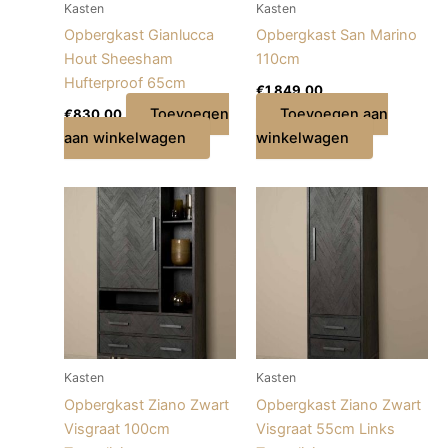
Kasten
Kasten
Opbergkast Gianlucca
Opbergkast San Marino
Hout Sheesham
110cm
Hufterproof 65cm
€
1.849,00
Toevoegen
Toevoegen aan
€
830,00
aan winkelwagen
winkelwagen
Kasten
Kasten
Opbergkast Ziano Zwart
Opbergkast Ziano Zwart
Visgraat 100cm
Visgraat 55cm Links