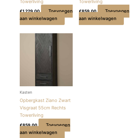
Towerliving
Towerliving
Toevoegen
Toevoegen
€
1.229,00
€
859,00
aan winkelwagen
aan winkelwagen
Kasten
Opbergkast Ziano Zwart
Visgraat 55cm Rechts
Towerliving
Toevoegen
€
859,00
aan winkelwagen