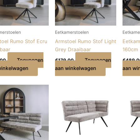
merstoelen
Eetkamerstoelen
Eetkame
toel Rumo Stof Ecru
Armstoel Rumo Stof Light
Eetkam
baar
Grey Draaibaar
160cm 
Toevoegen
Toevoegen
,00
€
179,00
€
489,0
winkelwagen
aan winkelwagen
aan wi