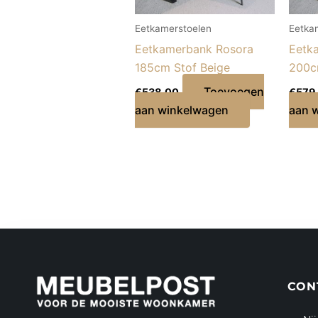
Eetkamerstoelen
Eetka
Eetkamerbank Rosora
Eetk
185cm Stof Beige
200c
Toevoegen
€
538,00
€
579
aan winkelwagen
aan 
CON