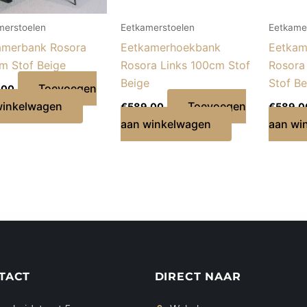
merstoelen
Eetkamerstoelen
Eetkame
amerbank Rosora
Eetkamerhoekbank
Eetkam
m Stof Beige
Rosora Links 100cm Stof
Rosora
Beige
Stof Be
Toevoegen
,00
winkelwagen
Toevoegen
€
589,00
€
589,0
aan winkelwagen
aan wi
TACT
DIRECT NAAR