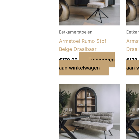
Eetkamerstoelen
Eetka
Armstoel Rumo Stof
Arms
Beige Draaibaar
Draai
Toevoegen
€
179,00
€
179
aan winkelwagen
aan 