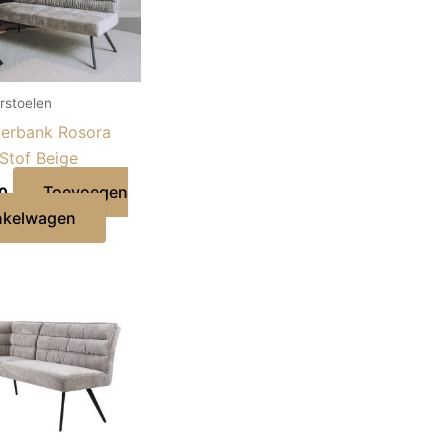
rstoelen
erbank Rosora
Stof Beige
Toevoegen
0
nkelwagen