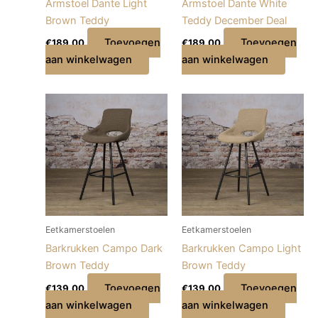
Armstoel Dante Light
Armstoel Dante White
Brown Teddy
Teddy December Deal
Toevoegen
Toevoegen
€
189,00
€
189,00
aan winkelwagen
aan winkelwagen
Eetkamerstoelen
Eetkamerstoelen
Barkrukken Campo Dark
Barkrukken Campo Light
Brown Teddy
Brown Teddy
Toevoegen
Toevoegen
€
139,00
€
139,00
aan winkelwagen
aan winkelwagen