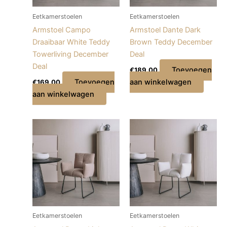
Eetkamerstoelen
Eetkamerstoelen
Armstoel Campo
Armstoel Dante Dark
Draaibaar White Teddy
Brown Teddy December
Towerliving December
Deal
Deal
Toevoegen
€
189,00
Toevoegen
aan winkelwagen
€
169,00
aan winkelwagen
Eetkamerstoelen
Eetkamerstoelen