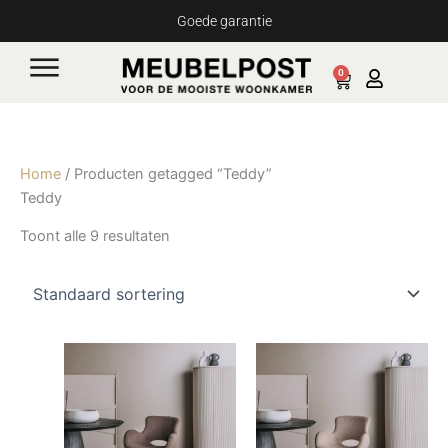
Ga
Goede garantie
naar
de
0
Cart
inhoud
Home
/ Producten getagged “Teddy”
Teddy
Toont alle 9 resultaten