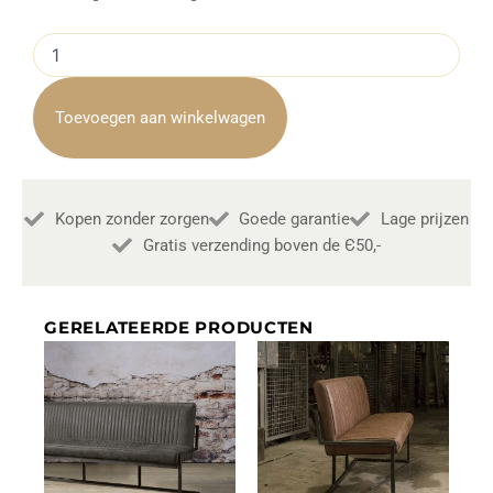
Armstoel
Campo
Draaibaar
Light
Toevoegen aan winkelwagen
Brown
Teddy
Towerliving
December
Kopen zonder zorgen
Goede garantie
Lage prijzen
Deal
aantal
Gratis verzending boven de Є50,-
GERELATEERDE PRODUCTEN