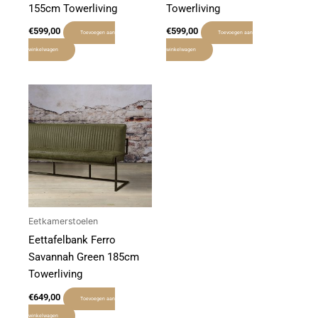
155cm Towerliving
Towerliving
€
599,00
€
599,00
Toevoegen aan
Toevoegen aan
winkelwagen
winkelwagen
Eetkamerstoelen
Eettafelbank Ferro
Savannah Green 185cm
Towerliving
€
649,00
Toevoegen aan
winkelwagen