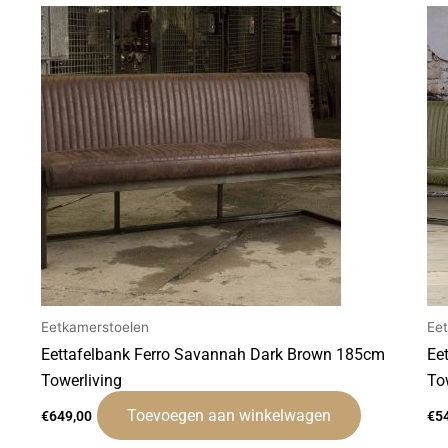
Eetkamerstoelen
Ee
Eettafelbank Ferro Savannah Dark Brown 185cm
Ee
Towerliving
To
Toevoegen aan winkelwagen
€
649,00
€
5