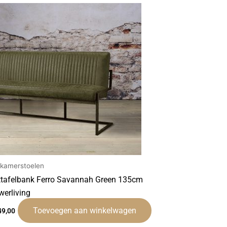
tkamerstoelen
ttafelbank Ferro Savannah Green 135cm
werliving
Toevoegen aan winkelwagen
49,00