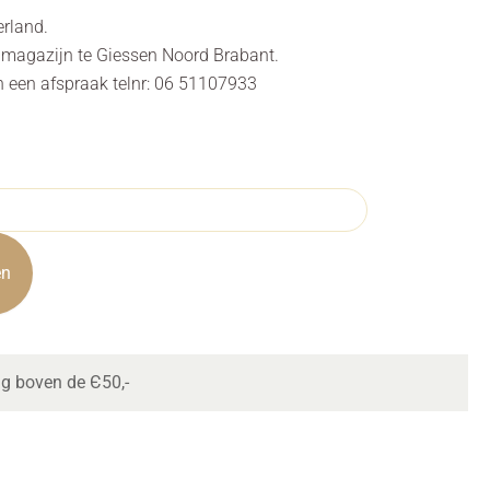
erland.
s magazijn te Giessen Noord Brabant.
n een afspraak telnr: 06 51107933
en
ng boven de Є50,-