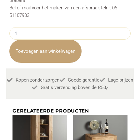
Brabant
Bel of mail voor het maken van een afspraak telnr: 06-
51107933
Boekenkast
Basto
Metaal
Mango
Toevoegen aan winkelwagen
Hout
Brown
60cm
Towerliving
Kopen zonder zorgen
Goede garantie
Lage prijzen
aantal
Gratis verzending boven de Є50,-
GERELATEERDE PRODUCTEN