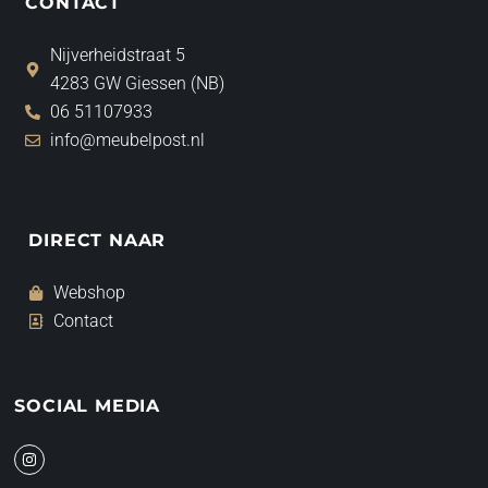
CONTACT
Nijverheidstraat 5
4283 GW Giessen (NB)
06 51107933
info@meubelpost.nl
DIRECT NAAR
Webshop
Contact
SOCIAL MEDIA
I
n
s