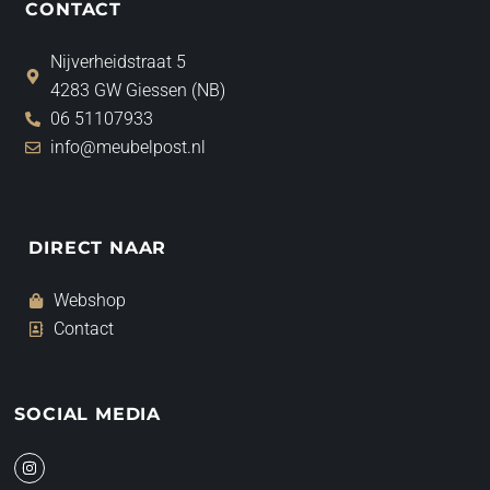
CONTACT
Nijverheidstraat 5
4283 GW Giessen (NB)
06 51107933
info@meubelpost.nl
DIRECT NAAR
Webshop
Contact
SOCIAL MEDIA
I
n
s