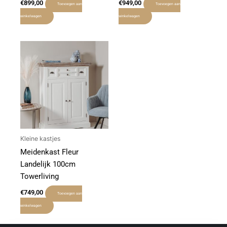
€
899,00
€
949,00
Toevoegen aan
Toevoegen aan
winkelwagen
winkelwagen
Kleine kastjes
Meidenkast Fleur
Landelijk 100cm
Towerliving
€
749,00
Toevoegen aan
winkelwagen