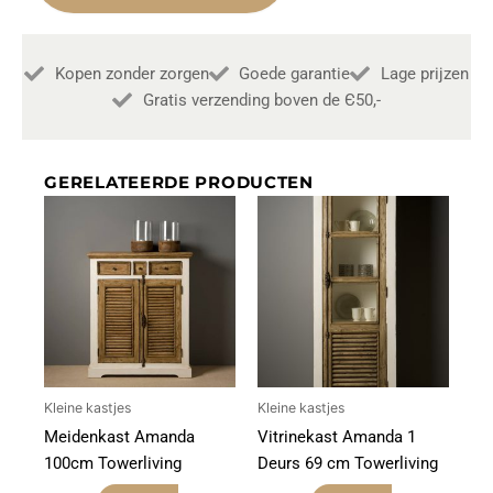
links
2
Lades
Kopen zonder zorgen
Goede garantie
Lage prijzen
77,5cm
Towerliving
Gratis verzending boven de Є50,-
aantal
GERELATEERDE PRODUCTEN
Kleine kastjes
Kleine kastjes
Meidenkast Amanda
Vitrinekast Amanda 1
100cm Towerliving
Deurs 69 cm Towerliving