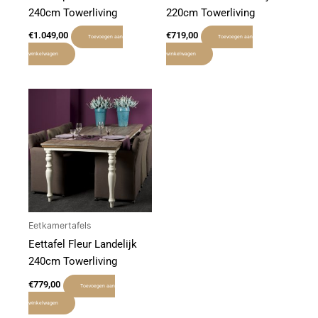
240cm Towerliving
220cm Towerliving
€
1.049,00
€
719,00
Toevoegen aan
Toevoegen aan
winkelwagen
winkelwagen
Eetkamertafels
Eettafel Fleur Landelijk
240cm Towerliving
€
779,00
Toevoegen aan
winkelwagen