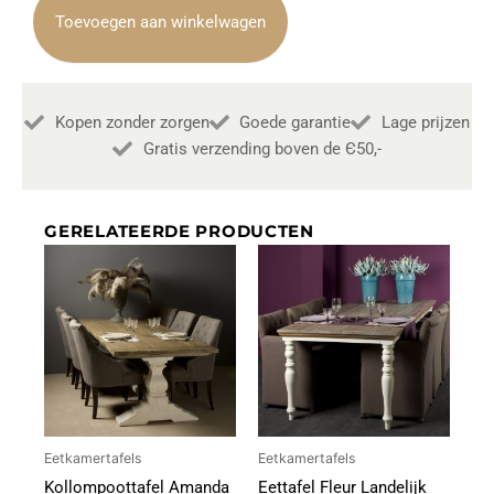
edge
Toevoegen aan winkelwagen
Black
200m
Towerliving
aantal
Kopen zonder zorgen
Goede garantie
Lage prijzen
Gratis verzending boven de Є50,-
GERELATEERDE PRODUCTEN
Eetkamertafels
Eetkamertafels
Kollompoottafel Amanda
Eettafel Fleur Landelijk