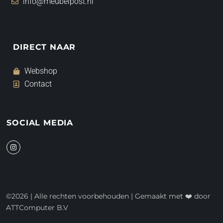
info@meubelpost.nl
DIRECT NAAR
Webshop
Contact
SOCIAL MEDIA
I
n
s
t
a
g
r
a
©2026 | Alle rechten voorbehouden | Gemaakt met ❤️ door
m
ATTComputer B.V