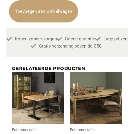
Landelijk
160cm
Toevoegen aan winkelwagen
Towerliving
aantal
Kopen zonder zorgen
Goede garantie
Lage prijzen
Gratis verzending boven de Є50,-
GERELATEERDE PRODUCTEN
Eetkamertafels
Eetkamertafels