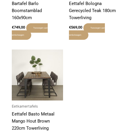
Bartafel Barlo
Eettafel Bologna
Boomstamblad
Gerecycled Teak 180cm
160x90cm
Towerliving
€
749,00
€
569,00
Toevoegen aan
Toevoegen aan
winkelwagen
winkelwagen
Eetkamertafels
Eettafel Basto Metaal
Mango Hout Brown
220cm Towerliving