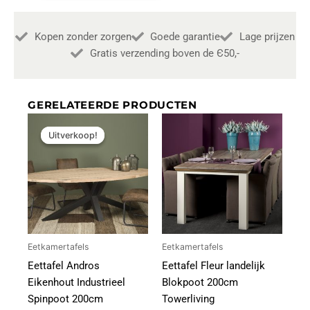
Towerliving
aantal
Kopen zonder zorgen
Goede garantie
Lage prijzen
Gratis verzending boven de Є50,-
GERELATEERDE PRODUCTEN
Oorspronkelijke
Huidige
prijs
prijs
Uitverkoop!
Uitverkoop!
was:
is:
€1.199,00.
€1.139,00.
Eetkamertafels
Eetkamertafels
Eettafel Andros
Eettafel Fleur landelijk
Eikenhout Industrieel
Blokpoot 200cm
Spinpoot 200cm
Towerliving