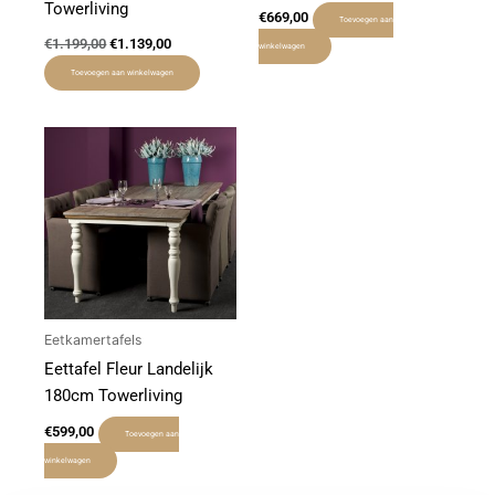
Towerliving
€
669,00
Toevoegen aan
€
1.199,00
€
1.139,00
winkelwagen
Toevoegen aan winkelwagen
Eetkamertafels
Eettafel Fleur Landelijk
180cm Towerliving
€
599,00
Toevoegen aan
winkelwagen