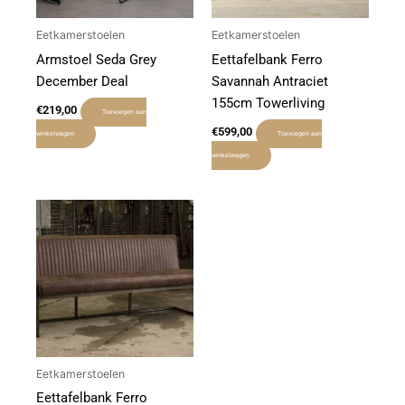
Eetkamerstoelen
Eetkamerstoelen
Armstoel Seda Grey
Eettafelbank Ferro
December Deal
Savannah Antraciet
155cm Towerliving
€
219,00
Toevoegen aan
€
599,00
winkelwagen
Toevoegen aan
winkelwagen
Eetkamerstoelen
Eettafelbank Ferro