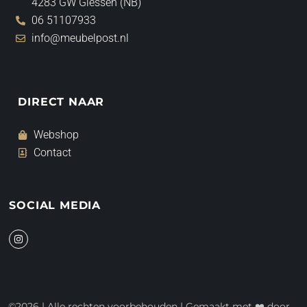
4283 GW Giessen (NB)
06 51107933
info@meubelpost.nl
DIRECT NAAR
Webshop
Contact
SOCIAL MEDIA
I
n
s
t
a
g
r
a
©2026 | Alle rechten voorbehouden | Gemaakt met ❤️ door