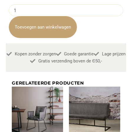
Eetkamerstoel
Belmonte
Gognac
Towerliving
Toevoegen aan winkelwagen
aantal
Kopen zonder zorgen
Goede garantie
Lage prijzen
Gratis verzending boven de Є50,-
GERELATEERDE PRODUCTEN