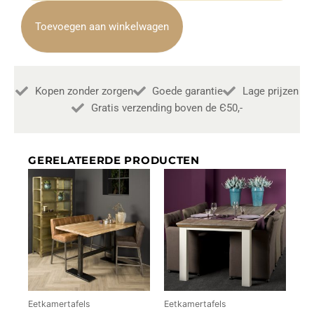
Landelijk
220cm
Toevoegen aan winkelwagen
Towerliving
aantal
Kopen zonder zorgen
Goede garantie
Lage prijzen
Gratis verzending boven de Є50,-
GERELATEERDE PRODUCTEN
Eetkamertafels
Eetkamertafels