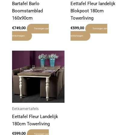
Bartafel Barlo
Eettafel Fleur landelijk
Boomstamblad
Blokpoot 180cm
160x90cm
Towerliving
€
749,00
€
599,00
Toevoegen aan
Toevoegen aan
winkelwagen
winkelwagen
Eetkamertafels
Eettafel Fleur Landelijk
180cm Towerliving
€
599,00
Toevoegen aan