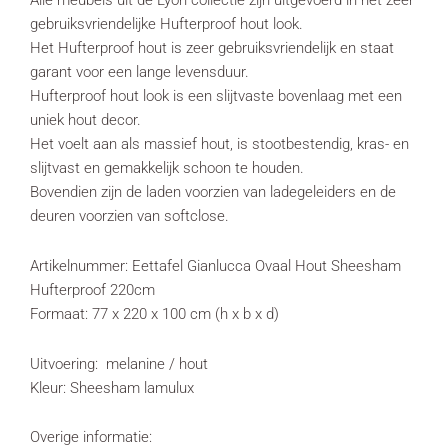
Alle meubels uit de Lyon collectie zijn uitgevoerd in het zeer
gebruiksvriendelijke Hufterproof hout look.
Het Hufterproof hout is zeer gebruiksvriendelijk en staat
garant voor een lange levensduur.
Hufterproof hout look is een slijtvaste bovenlaag met een
uniek hout decor.
Het voelt aan als massief hout, is stootbestendig, kras- en
slijtvast en gemakkelijk schoon te houden.
Bovendien zijn de laden voorzien van ladegeleiders en de
deuren voorzien van softclose.
Artikelnummer: Eettafel Gianlucca Ovaal Hout Sheesham
Hufterproof 220cm
Formaat: 77 x 220 x 100 cm (h x b x d)
Uitvoering: melanine / hout
Kleur: Sheesham lamulux
Overige informatie: