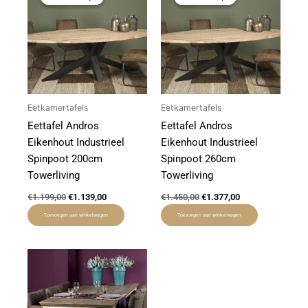
was:
is:
was:
is:
€1.199,00.
€1.139,00.
€1.450,00.
€1.377,00.
Eetkamertafels
Eetkamertafels
Eettafel Andros
Eettafel Andros
Eikenhout Industrieel
Eikenhout Industrieel
Spinpoot 200cm
Spinpoot 260cm
Towerliving
Towerliving
€
1.199,00
€
1.139,00
€
1.450,00
€
1.377,00
Toevoegen aan winkelwagen
Toevoegen aan winkelwagen