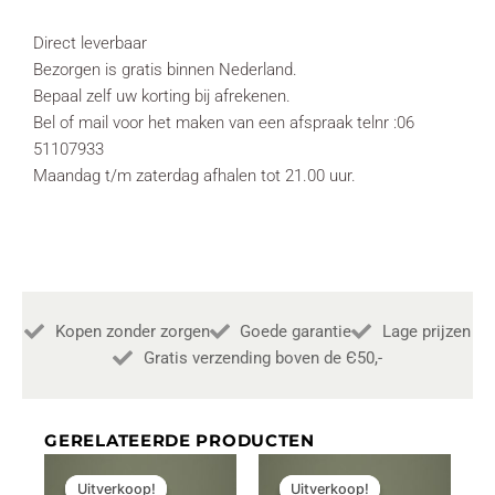
Direct leverbaar
Bezorgen is gratis binnen Nederland.
Bepaal zelf uw korting bij afrekenen.
Bel of mail voor het maken van een afspraak telnr :06
51107933
Maandag t/m zaterdag afhalen tot 21.00 uur.
Kopen zonder zorgen
Goede garantie
Lage prijzen
Gratis verzending boven de Є50,-
GERELATEERDE PRODUCTEN
Oorspronkelijke
Huidige
Oorspronkelijke
Huidige
prijs
prijs
prijs
prijs
Uitverkoop!
Uitverkoop!
Uitverkoop!
Uitverkoop!