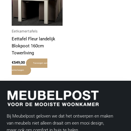
Eetkamertafels
Eettafel Fleur landelijk
Blokpoot 160cm
Towerliving
€
549,00
Toevoegen aan
winkelwagen
Bij Meubelpost geloven we dat het ontwerpen en maken
van meubels niet alleen draait om een mooi design,
maar ook om comfort in huis te halen.