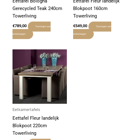
Eettafel Bologna
Eettafel Fleur landelijk
Gerecycled Teak 240cm
Blokpoot 160cm
Towerliving
Towerliving
€
789,00
€
549,00
Toevoegen aan
Toevoegen aan
winkelwagen
winkelwagen
Eetkamertafels
Eettafel Fleur landelijk
Blokpoot 220cm
Towerliving