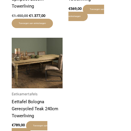
Towerliving
€
569,00
Toevoegen aan
€
1.450,00
€
1.377,00
winkelwagen
Toevoegen aan winkelwagen
Eetkamertafels
Eettafel Bologna
Gerecycled Teak 240cm
Towerliving
€
789,00
Toevoegen aan