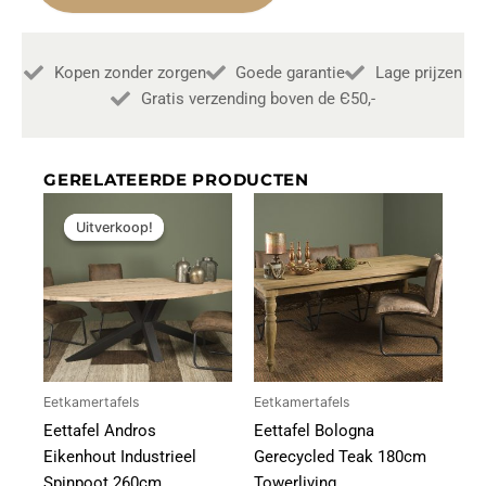
220cm
Towerliving
aantal
Kopen zonder zorgen
Goede garantie
Lage prijzen
Gratis verzending boven de Є50,-
GERELATEERDE PRODUCTEN
Oorspronkelijke
Huidige
prijs
prijs
Uitverkoop!
Uitverkoop!
was:
is:
€1.450,00.
€1.377,00.
Eetkamertafels
Eetkamertafels
Eettafel Andros
Eettafel Bologna
Eikenhout Industrieel
Gerecycled Teak 180cm
Spinpoot 260cm
Towerliving