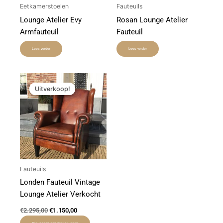
Eetkamerstoelen
Fauteuils
Lounge Atelier Evy
Rosan Lounge Atelier
Armfauteuil
Fauteuil
Lees verder
Lees verder
Oorspronkelijke
Huidige
prijs
prijs
Uitverkoop!
Uitverkoop!
was:
is:
€2.295,00.
€1.150,00.
Fauteuils
Londen Fauteuil Vintage
Lounge Atelier Verkocht
€
2.295,00
€
1.150,00