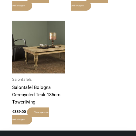
winkelwagen
winkelwagen
Salontafels
Salontafel Bologna
Gerecycled Teak 135cm
Towerliving
€
389,00
Toevoegen aan
winkelwagen