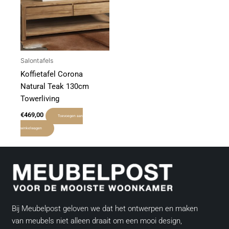
Salontafels
Koffietafel Corona
Natural Teak 130cm
Towerliving
€
469,00
Toevoegen aan
winkelwagen
Bij Meubelpost geloven we dat het ontwerpen en maken
van meubels niet alleen draait om een mooi design,