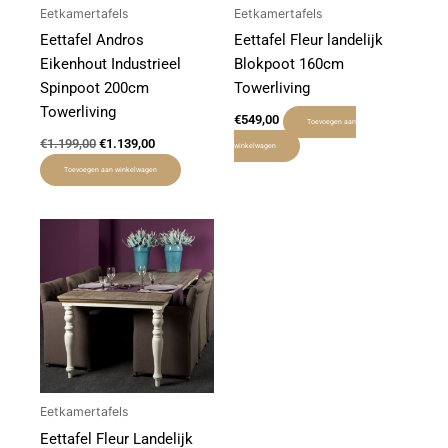
Eetkamertafels
Eetkamertafels
Eettafel Andros
Eettafel Fleur landelijk
Eikenhout Industrieel
Blokpoot 160cm
Spinpoot 200cm
Towerliving
Towerliving
€
549,00
Toevoegen aan
€
1.199,00
€
1.139,00
winkelwagen
Toevoegen aan winkelwagen
Eetkamertafels
Eettafel Fleur Landelijk