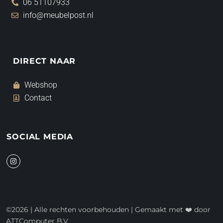
06 51107933
info@meubelpost.nl
DIRECT NAAR
Webshop
Contact
SOCIAL MEDIA
I
n
s
t
a
g
r
a
©2026 | Alle rechten voorbehouden | Gemaakt met ❤️ door
m
ATTComputer B.V