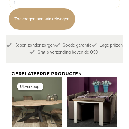
Toscane
Parma
Wit
Toevoegen aan winkelwagen
Met
Eikenhout
200cm
aantal
Kopen zonder zorgen
Goede garantie
Lage prijzen
Gratis verzending boven de Є50,-
GERELATEERDE PRODUCTEN
Oorspronkelijke
Huidige
prijs
prijs
Uitverkoop!
Uitverkoop!
was:
is:
€1.199,00.
€1.139,00.