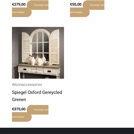
€
279,00
€
55,00
Toevoegen aan
Toevoegen aan
winkelwagen
winkelwagen
Woonaccessoires
Spiegel Oxford Gereycled
Grenen
€
375,00
Toevoegen aan
winkelwagen