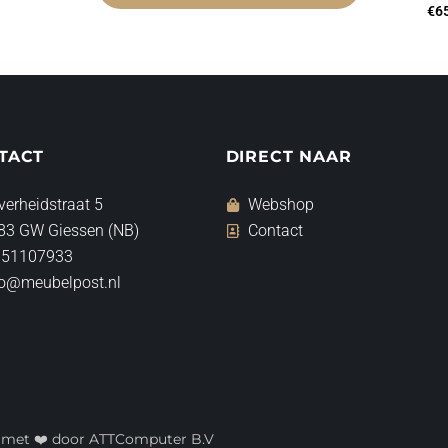
€
6
TACT
DIRECT NAAR
verheidstraat 5
Webshop
83 GW Giessen (NB)
Contact
 51107933
fo@meubelpost.nl
t met ❤️ door ATTComputer B.V