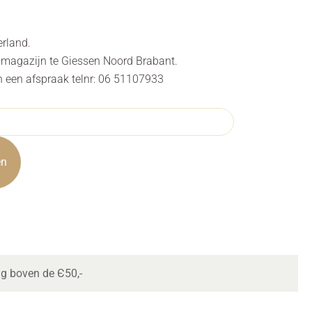
erland.
s magazijn te Giessen Noord Brabant.
n een afspraak telnr: 06 51107933
en
ng boven de Є50,-