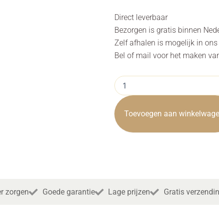
Direct leverbaar
Bezorgen is gratis binnen Ned
Zelf afhalen is mogelijk in on
Bel of mail voor het maken va
Tv
Meubel
Bologna
Gerecycled
Toevoegen aan winkelwag
Teak
145cm
Towerliving
aantal
r zorgen
Goede garantie
Lage prijzen
Gratis verzendi