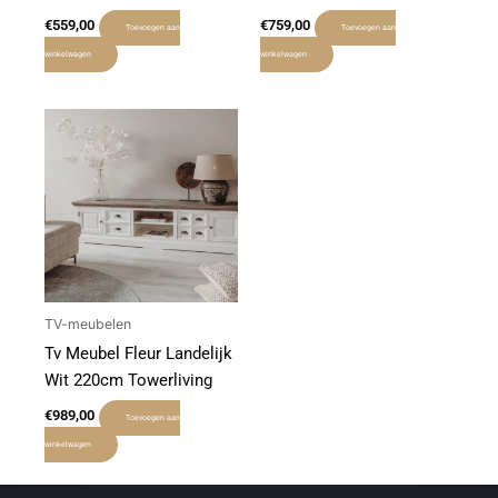
€
559,00
€
759,00
Toevoegen aan
Toevoegen aan
winkelwagen
winkelwagen
TV-meubelen
Tv Meubel Fleur Landelijk
Wit 220cm Towerliving
€
989,00
Toevoegen aan
winkelwagen