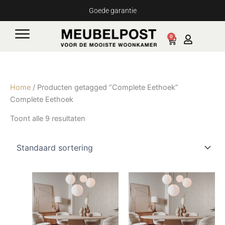
Ga
Goede garantie
naar
de
0
Cart
inhoud
Home
/ Producten getagged “Complete Eethoek”
Complete Eethoek
Toont alle 9 resultaten