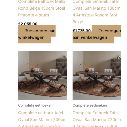
Complete Eethoek Mello
Complete Eethoek Tafel
Rond Beige 150cm Stoel
Ovaal San Marino 180cm
Pimonte 4 stuks
4 Armstoel Rosora Stof
Beige
€
2.055,00
Toevoegen aan
Toevoegen
€
1.725,00
winkelwagen
aan winkelwagen
Complete eethoeken
Complete eethoeken
Complete eethoek tafel
Complete Eethoek Tafel
Ovaal San Marino 200cm
Ovaal San Marino 220cm
4 Armstoel Rosora Stof
6 Armstoel Rosora Stof