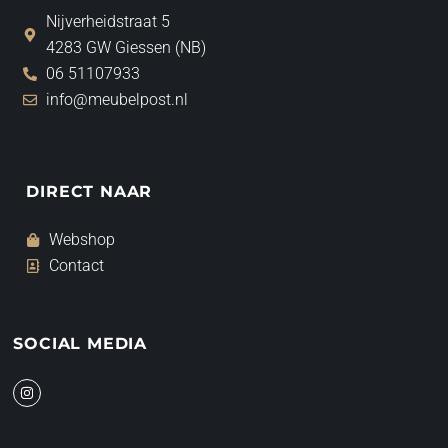
Nijverheidstraat 5
4283 GW Giessen (NB)
06 51107933
info@meubelpost.nl
DIRECT NAAR
Webshop
Contact
SOCIAL MEDIA
I
n
s
t
a