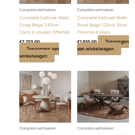
Complete eethoeken
Complete eethoeken
Complete Eethoek Mello
Complete Eethoek Mello
Ovaal Beige 240cm
Rond Beige 130cm Stoel
Carro 6 stoelen Offwhite
Pimonte 4 stuks
Toevoegen
€
2.753,00
€
1.955,00
Toevoegen aan
aan winkelwagen
winkelwagen
Complete eethoeken
Complete eethoeken