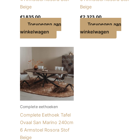
Beige
Beige
€
1.835,00
€
2.323,00
Toevoegen aan
Toevoegen aan
winkelwagen
winkelwagen
Complete eethoeken
Complete Eethoek Tafel
Ovaal San Marino 240cm
6 Armstoel Rosora Stof
Beige